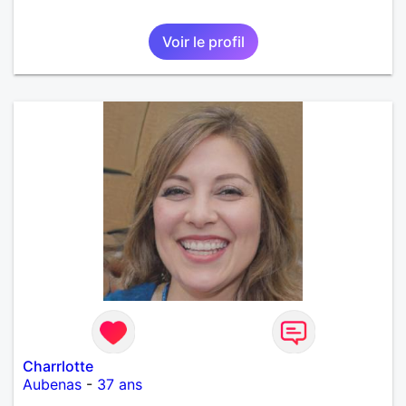
Voir le profil
Charrlotte
Aubenas
-
37 ans