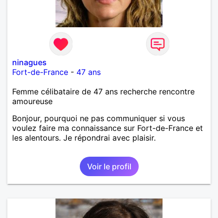
ninagues
Fort-de-France
-
47 ans
Femme célibataire de 47 ans recherche rencontre
amoureuse
Bonjour, pourquoi ne pas communiquer si vous
voulez faire ma connaissance sur Fort-de-France et
les alentours. Je répondrai avec plaisir.
Voir le profil