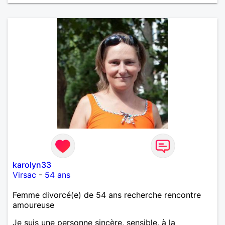
karolyn33
Virsac
-
54 ans
Femme divorcé(e) de 54 ans recherche rencontre
amoureuse
Je suis une personne sincère, sensible, à la