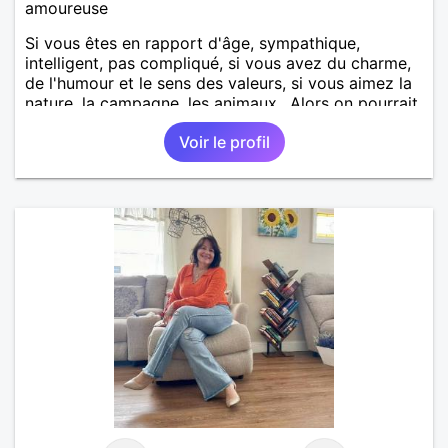
amoureuse
Si vous êtes en rapport d'âge, sympathique,
intelligent, pas compliqué, si vous avez du charme,
de l'humour et le sens des valeurs, si vous aimez la
nature, la campagne, les animaux.. Alors on pourrait
s'entendre, du coup n'hésitez pas à me contacter.
Voir le profil