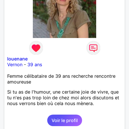
louenane
Vernon
-
39 ans
Femme célibataire de 39 ans recherche rencontre
amoureuse
Si tu as de l'humour, une certaine joie de vivre, que
tu n'es pas trop loin de chez moi alors discutons et
nous verrons bien où cela nous mènera.
Voir le profil