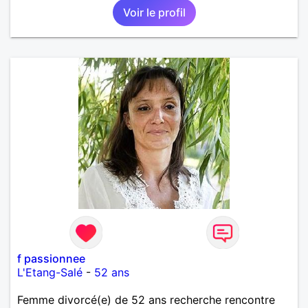
Voir le profil
f passionnee
L'Etang-Salé
-
52 ans
Femme divorcé(e) de 52 ans recherche rencontre