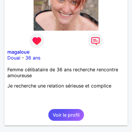
magaloue
Douai
-
36 ans
Femme célibataire de 36 ans recherche rencontre
amoureuse
Je recherche une relation sérieuse et complice
Voir le profil