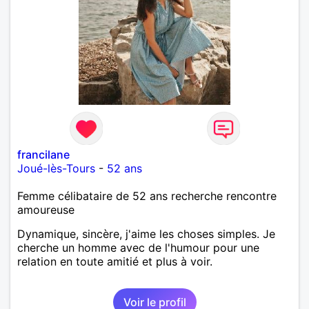
francilane
Joué-lès-Tours
-
52 ans
Femme célibataire de 52 ans recherche rencontre
amoureuse
Dynamique, sincère, j'aime les choses simples. Je
cherche un homme avec de l'humour pour une
relation en toute amitié et plus à voir.
Voir le profil