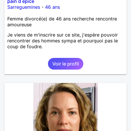
pain d epice
Sarreguemines
-
46 ans
Femme divorcé(e) de 46 ans recherche rencontre
amoureuse
Je viens de m'inscrire sur ce site, j'espère pouvoir
rencontrer des hommes sympa et pourquoi pas le
coup de foudre.
Voir le profil