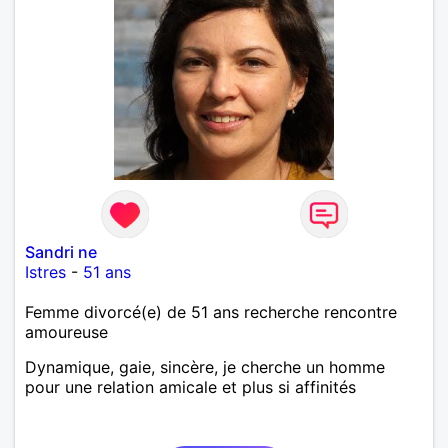
Sandri ne
Istres
-
51 ans
Femme divorcé(e) de 51 ans recherche rencontre
amoureuse
Dynamique, gaie, sincère, je cherche un homme
pour une relation amicale et plus si affinités