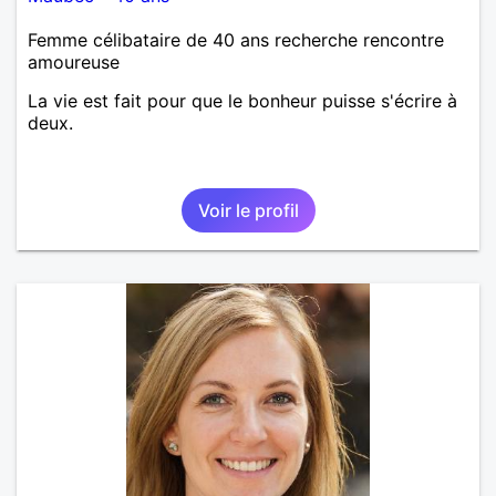
Femme célibataire de 40 ans recherche rencontre
amoureuse
La vie est fait pour que le bonheur puisse s'écrire à
deux.
Voir le profil