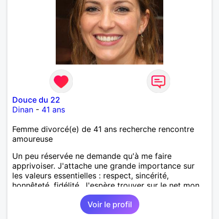
Douce du 22
Dinan
-
41 ans
Femme divorcé(e) de 41 ans recherche rencontre
amoureuse
Un peu réservée ne demande qu'à me faire
apprivoiser. J'attache une grande importance sur
les valeurs essentielles : respect, sincérité,
honnêteté, fidélité. J'espère trouver sur le net mon
alter-ego ayant les mêmes critères, sachant
Voir le profil
s'investir dans une relation sérieuse.