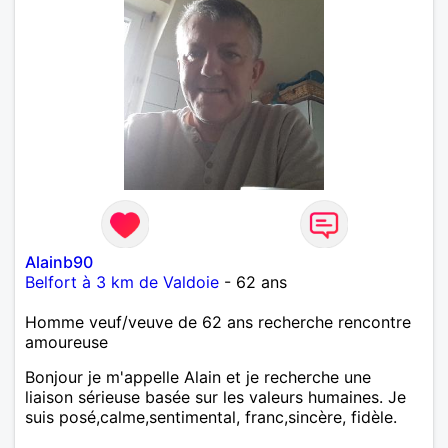
Alainb90
Belfort à 3 km de Valdoie
- 62 ans
Homme veuf/veuve de 62 ans recherche rencontre
amoureuse
Bonjour je m'appelle Alain et je recherche une
liaison sérieuse basée sur les valeurs humaines. Je
suis posé,calme,sentimental, franc,sincère, fidèle.