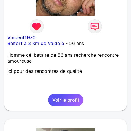
Vincent1970
Belfort à 3 km de Valdoie
- 56 ans
Homme célibataire de 56 ans recherche rencontre
amoureuse
Ici pour des rencontres de qualité
Voir le profil