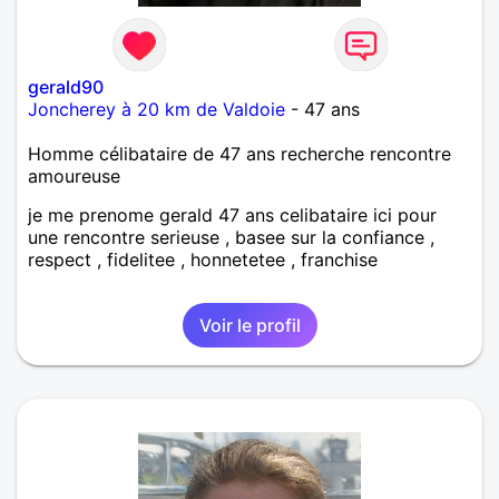
gerald90
Joncherey à 20 km de Valdoie
- 47 ans
Homme célibataire de 47 ans recherche rencontre
amoureuse
je me prenome gerald 47 ans celibataire ici pour
une rencontre serieuse , basee sur la confiance ,
respect , fidelitee , honnetetee , franchise
Voir le profil