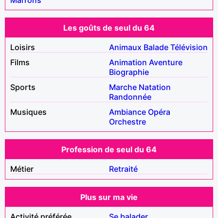
Les goûts de seul du 64
Loisirs
Animaux
Balade
Télévision
Films
Animation
Aventure
Biographie
Sports
Marche
Natation
Randonnée
Musiques
Ambiance
Opéra
Orchestre
Profession de seul du 64
Métier
Retraité
Plus sur ma vie
Activité préférée
Se balader