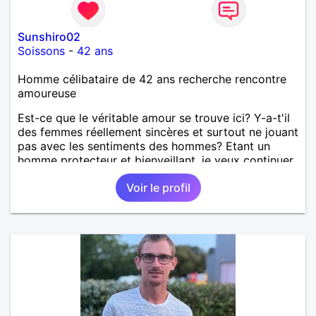
Sunshiro02
Soissons
-
42 ans
Homme célibataire de 42 ans recherche rencontre
amoureuse
Est-ce que le véritable amour se trouve ici? Y-a-t'il
des femmes réellement sincères et surtout ne jouant
pas avec les sentiments des hommes? Etant un
homme protecteur et bienveillant, je veux continuer
d'y croire et pouvoir enfin former la petite famille
Voir le profil
que je désir temps. Faux profil, profiteuse et autres
joyeuseté passer votre chemin, vous ne
m'intéressez pas du tout!