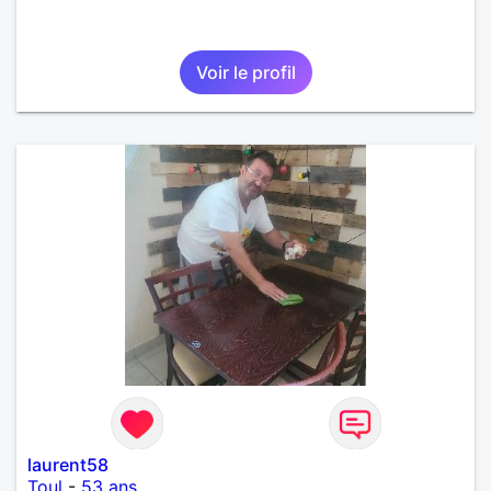
Voir le profil
laurent58
Toul
-
53 ans