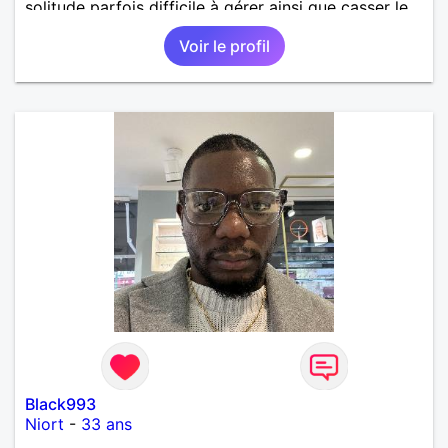
solitude parfois difficile à gérer ainsi que casser le
vague à l’âme. L’amitié reste extrêmement
Voir le profil
importante à mes yeux mais peut se décliner en des
sentiments plus puissants. « Le temps fera son
œuvre » disait Arthur Schopenhauer, philosophe
allemand que j’adore. J’aime discuter sans pour
autant être trop locace. Je suis bourré de qualités
avec très peu de défauts. Je suis altruiste,
bienveillant, empathique, attentionné, honnête,
respectueux, doux de caractère et compréhensif : je
laisse « glisser » beaucoup de choses. Mais ne vous
m’éprenez pas Mesdames, si une personne que
j’aime me trahit une fois, il n’y aura pas de seconde
chance et je l’effacerai à « vitam eternam ».
Néanmoins, je suis un tout petit peu maniaque ainsi
qu’impatient. J’essaye de faire des efforts. Rien de
bien dramatique ! Du moins je le pense……Je suis un
homme facile à vivre. À vous si vous le souhaitez,
d’apprendre à me connaître davantage. J’en serai
ravi….A très bientôt je l’espère.
Black993
Niort
-
33 ans