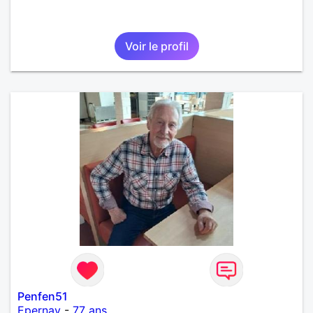
Voir le profil
Penfen51
Epernay
-
77 ans