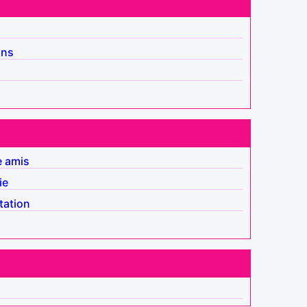
ins
e amis
ie
tation