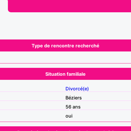
Type de rencontre recherché
Situation familiale
Divorcé(e)
Béziers
56 ans
oui