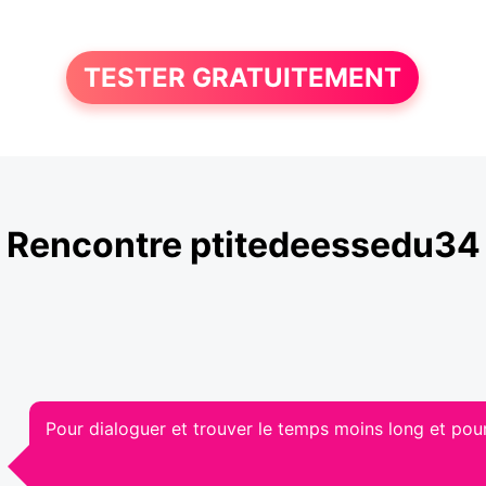
TESTER GRATUITEMENT
Rencontre ptitedeessedu34
Pour dialoguer et trouver le temps moins long et pou