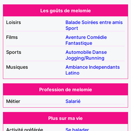
Les goûts de melomie
Loisirs
Balade
Soirées entre amis
Sport
Films
Aventure
Comédie
Fantastique
Sports
Automobile
Danse
Jogging/Running
Musiques
Ambiance
Independants
Latino
Profession de melomie
Métier
Salarié
Plus sur ma vie
Activité préférée
Se balader