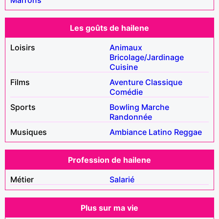
Les goûts de hailene
Loisirs
Animaux
Bricolage/Jardinage
Cuisine
Films
Aventure
Classique
Comédie
Sports
Bowling
Marche
Randonnée
Musiques
Ambiance
Latino
Reggae
Profession de hailene
Métier
Salarié
Plus sur ma vie