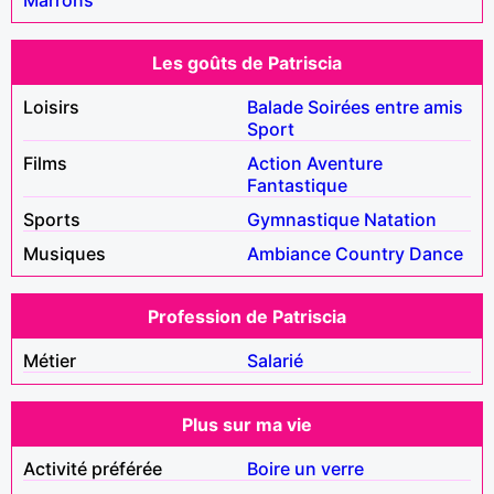
Les goûts de Patriscia
Loisirs
Balade
Soirées entre amis
Sport
Films
Action
Aventure
Fantastique
Sports
Gymnastique
Natation
Musiques
Ambiance
Country
Dance
Profession de Patriscia
Métier
Salarié
Plus sur ma vie
Activité préférée
Boire un verre