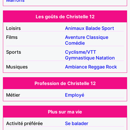
Les goûts de Christelle 12
Loisirs
Animaux
Balade
Sport
Films
Aventure
Classique
Comédie
Sports
Cyclisme/VTT
Gymnastique
Natation
Musiques
Ambiance
Reggae
Rock
Profession de Christelle 12
Métier
Employé
Plus sur ma vie
Activité préférée
Se balader