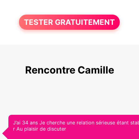
TESTER GRATUITEMENT
Rencontre Camille
J’ai 34 ans Je cherche une relation sérieuse étant st
r Au plaisir de discuter