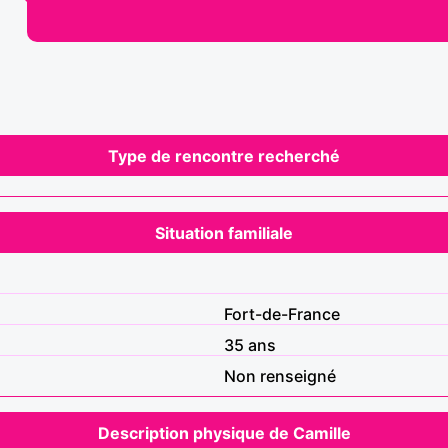
Type de rencontre recherché
Situation familiale
Fort-de-France
35 ans
Non renseigné
Description physique de Camille